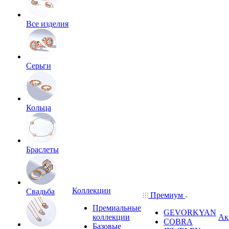
Все изделия
Серьги
Кольца
Браслеты
Коллекции
Свадьба
Премиум
Премиальные
GEVORKYAN
коллекции
Ак
COBRA
Базовые