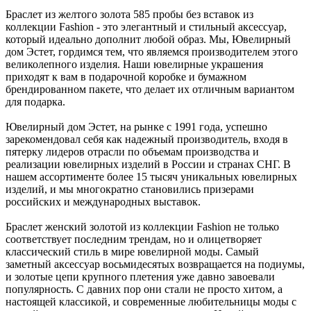
Браслет из желтого золота 585 пробы без вставок из
коллекции Fashion - это элегантный и стильный аксессуар,
который идеально дополнит любой образ. Мы, Ювелирный
дом Эстет, гордимся тем, что являемся производителем этого
великолепного изделия. Наши ювелирные украшения
приходят к вам в подарочной коробке и бумажном
брендированном пакете, что делает их отличным вариантом
для подарка.
Ювелирный дом Эстет, на рынке с 1991 года, успешно
зарекомендовал себя как надежный производитель, входя в
пятерку лидеров отрасли по объемам производства и
реализации ювелирных изделий в России и странах СНГ. В
нашем ассортименте более 15 тысяч уникальных ювелирных
изделий, и мы многократно становились призерами
российских и международных выставок.
Браслет женский золотой из коллекции Fashion не только
соответствует последним трендам, но и олицетворяет
классический стиль в мире ювелирной моды. Самый
заметный аксессуар восьмидесятых возвращается на подиумы,
и золотые цепи крупного плетения уже давно завоевали
популярность. С давних пор они стали не просто хитом, а
настоящей классикой, и современные любительницы моды с