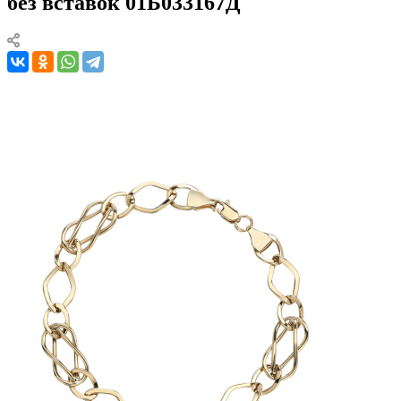
без вставок 01Б033167Д