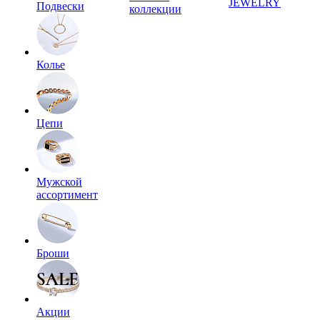
JEWELRY
Подвески
коллекции
Колье
Цепи
Мужской
ассортимент
Броши
Акции