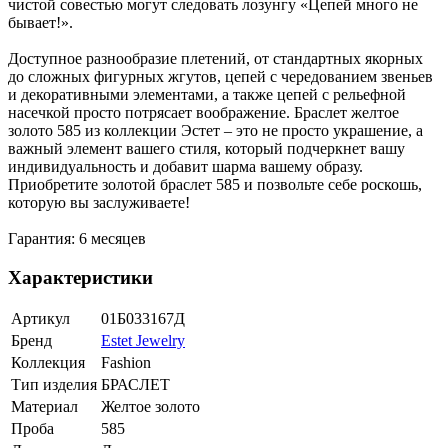
чистой совестью могут следовать лозунгу «Цепей много не
бывает!».
Доступное разнообразие плетений, от стандартных якорных
до сложных фигурных жгутов, цепей с чередованием звеньев
и декоративными элементами, а также цепей с рельефной
насечкой просто потрясает воображение. Браслет желтое
золото 585 из коллекции Эстет – это не просто украшение, а
важный элемент вашего стиля, который подчеркнет вашу
индивидуальность и добавит шарма вашему образу.
Приобретите золотой браслет 585 и позвольте себе роскошь,
которую вы заслуживаете!
Гарантия: 6 месяцев
Характеристики
Артикул
01Б033167Д
Бренд
Estet Jewelry
Коллекция
Fashion
Тип изделия
БРАСЛЕТ
Материал
Желтое золото
Проба
585