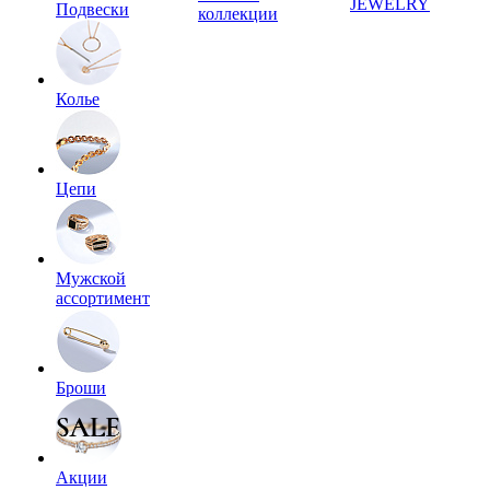
JEWELRY
Подвески
коллекции
Колье
Цепи
Мужской
ассортимент
Броши
Акции