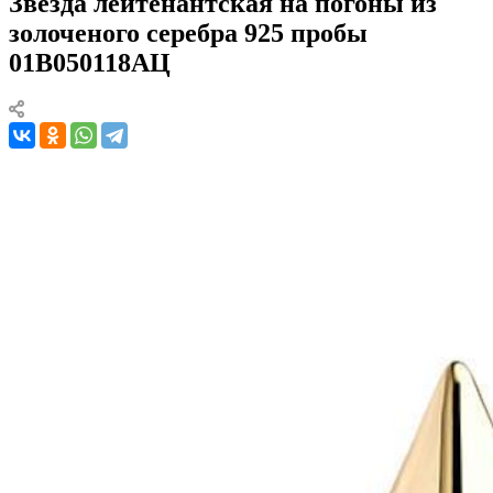
Звезда лейтенантская на погоны из
золоченого серебра 925 пробы
01В050118АЦ