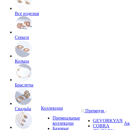
Все изделия
Серьги
Кольца
Браслеты
Коллекции
Свадьба
Премиум
Премиальные
GEVORKYAN
коллекции
Ак
COBRA
Базовые