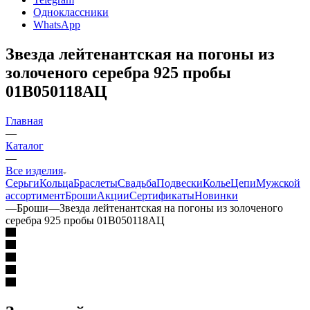
Одноклассники
WhatsApp
Звезда лейтенантская на погоны из
золоченого серебра 925 пробы
01В050118АЦ
Главная
—
Каталог
—
Все изделия
Серьги
Кольца
Браслеты
Свадьба
Подвески
Колье
Цепи
Мужской
ассортимент
Броши
Акции
Сертификаты
Новинки
—
Броши
—
Звезда лейтенантская на погоны из золоченого
серебра 925 пробы 01В050118АЦ