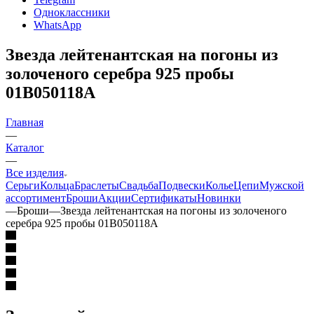
Одноклассники
WhatsApp
Звезда лейтенантская на погоны из
золоченого серебра 925 пробы
01В050118А
Главная
—
Каталог
—
Все изделия
Серьги
Кольца
Браслеты
Свадьба
Подвески
Колье
Цепи
Мужской
ассортимент
Броши
Акции
Сертификаты
Новинки
—
Броши
—
Звезда лейтенантская на погоны из золоченого
серебра 925 пробы 01В050118А