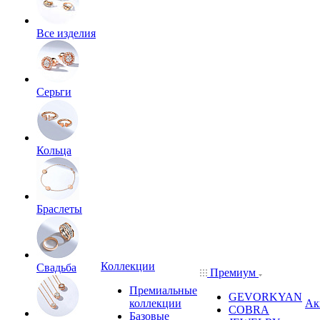
Все изделия
Серьги
Кольца
Браслеты
Коллекции
Свадьба
Премиум
Премиальные
GEVORKYAN
коллекции
Ак
COBRA
Базовые