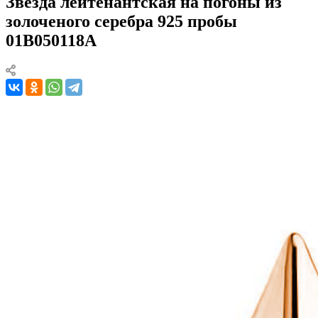
Звезда лейтенантская на погоны из
золоченого серебра 925 пробы
01В050118А