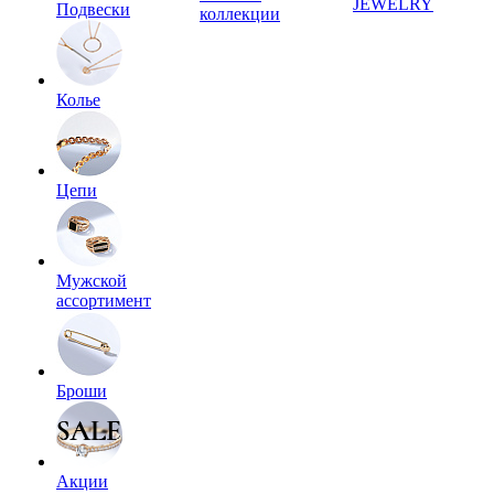
JEWELRY
Подвески
коллекции
Колье
Цепи
Мужской
ассортимент
Броши
Акции