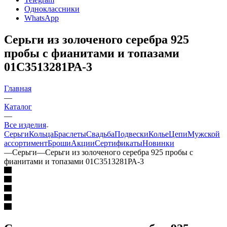
Одноклассники
WhatsApp
Серьги из золоченого серебра 925
пробы с фианитами и топазами
01С3513281РА-3
Главная
—
Каталог
—
Все изделия
Серьги
Кольца
Браслеты
Свадьба
Подвески
Колье
Цепи
Мужской
ассортимент
Броши
Акции
Сертификаты
Новинки
—
Серьги
—
Серьги из золоченого серебра 925 пробы с
фианитами и топазами 01С3513281РА-3