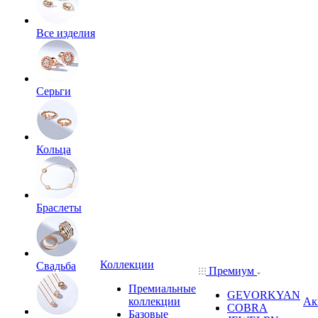
Все изделия
Серьги
Кольца
Браслеты
Коллекции
Свадьба
Премиум
Премиальные
GEVORKYAN
коллекции
Ак
COBRA
Базовые