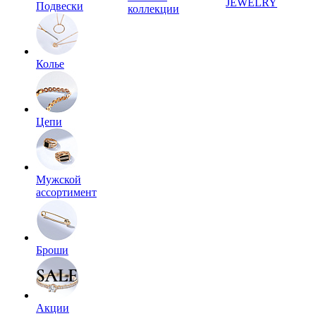
JEWELRY
Подвески
коллекции
Колье
Цепи
Мужской
ассортимент
Броши
Акции