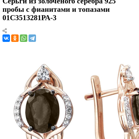
Серьги из золоченого серебра 925
пробы с фианитами и топазами
01С3513281РА-3