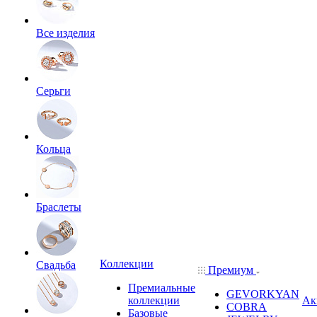
Все изделия
Серьги
Кольца
Браслеты
Коллекции
Свадьба
Премиум
Премиальные
GEVORKYAN
коллекции
Ак
COBRA
Базовые