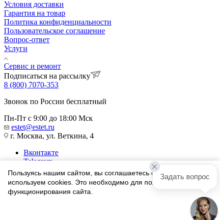
Условия доставки
Гарантия на товар
Политика конфиденциальности
Пользовательское соглашение
Вопрос-ответ
Услуги
Сервис и ремонт
Подписаться на рассылку
8 (800) 7070-353
Звонок по России бесплатный
Пн-Пт с 9:00 до 18:00 Мск
estet@estet.ru
г. Москва, ул. Веткина, 4
Вконтакте
Telegram
Одноклассники
Пользуясь нашим сайтом, вы соглашаетесь с тем, что мы
Задать вопрос
WhatsApp
используем cookies. Это необходимо для полноценного
функционирования сайта.
1991-2026 © Ювелирный Дом ЭСТЕТ
Соглашаюсь
Найти