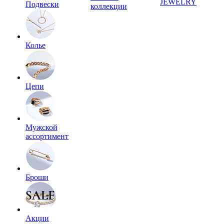
JEWELRY
Подвески
коллекции
Колье
Цепи
Мужской
ассортимент
Броши
Акции