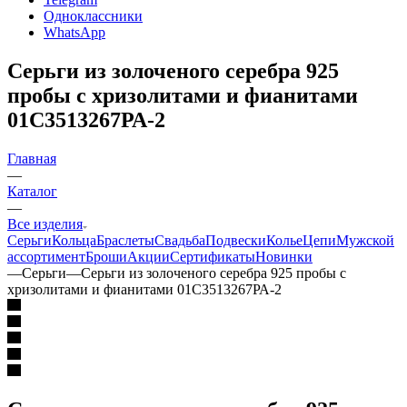
Одноклассники
WhatsApp
Серьги из золоченого серебра 925
пробы с хризолитами и фианитами
01С3513267РА-2
Главная
—
Каталог
—
Все изделия
Серьги
Кольца
Браслеты
Свадьба
Подвески
Колье
Цепи
Мужской
ассортимент
Броши
Акции
Сертификаты
Новинки
—
Серьги
—
Серьги из золоченого серебра 925 пробы с
хризолитами и фианитами 01С3513267РА-2