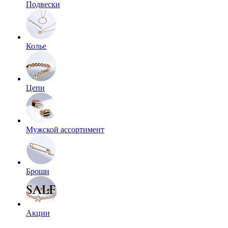
Подвески
Колье
Цепи
Мужской ассортимент
Броши
Акции