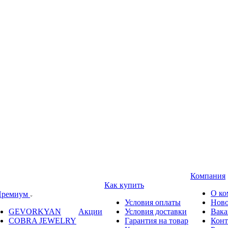
Компания
Как купить
О ко
ремиум
Условия оплаты
Ново
GEVORKYAN
Акции
Условия доставки
Вака
COBRA JEWELRY
Гарантия на товар
Конт