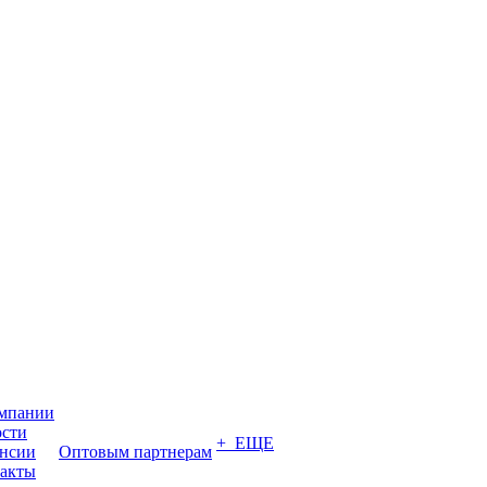
мпании
сти
+ ЕЩЕ
нсии
Оптовым партнерам
акты