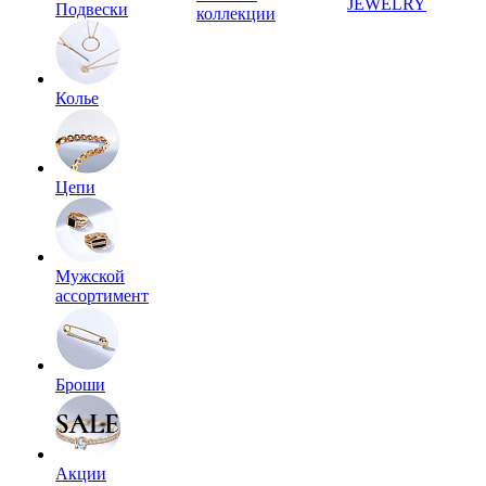
JEWELRY
Подвески
коллекции
Колье
Цепи
Мужской
ассортимент
Броши
Акции