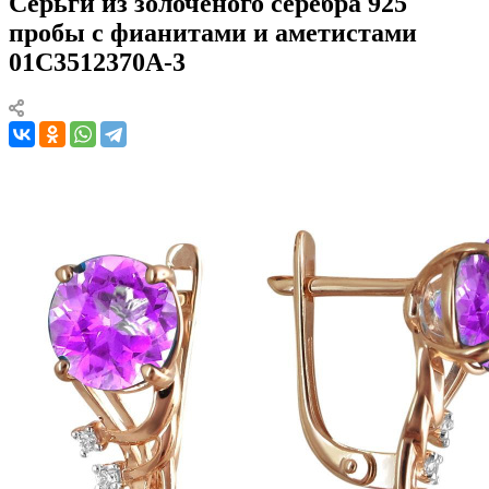
Серьги из золоченого серебра 925
пробы с фианитами и аметистами
01С3512370А-3