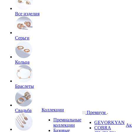
Все изделия
Серьги
Кольца
Браслеты
Коллекции
Свадьба
Премиум
Премиальные
GEVORKYAN
коллекции
Ак
COBRA
Базовые