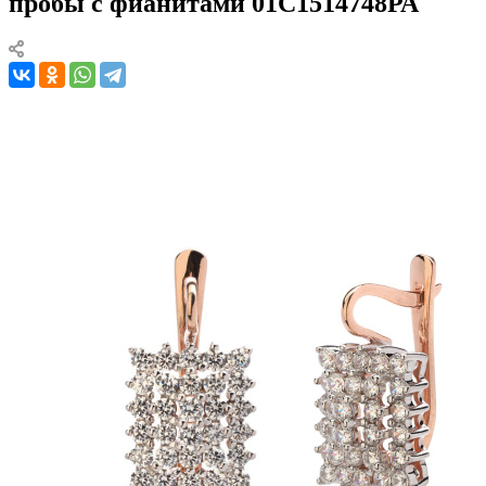
пробы с фианитами 01С1514748РА