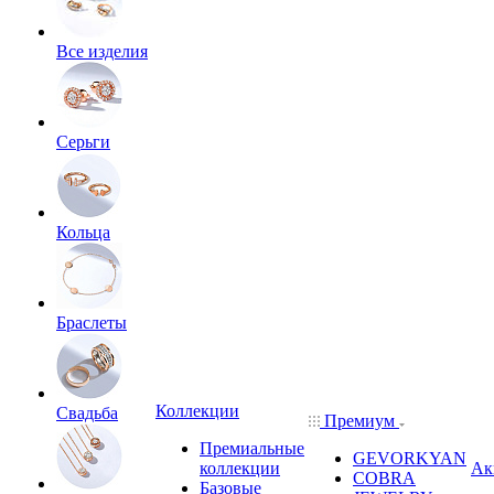
Все изделия
Серьги
Кольца
Браслеты
Коллекции
Свадьба
Премиум
Премиальные
GEVORKYAN
коллекции
Ак
COBRA
Базовые