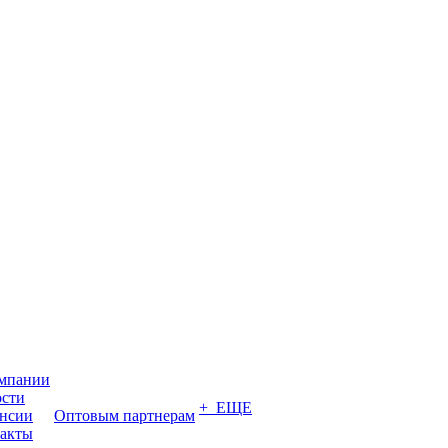
мпании
сти
+ ЕЩЕ
нсии
Оптовым партнерам
акты