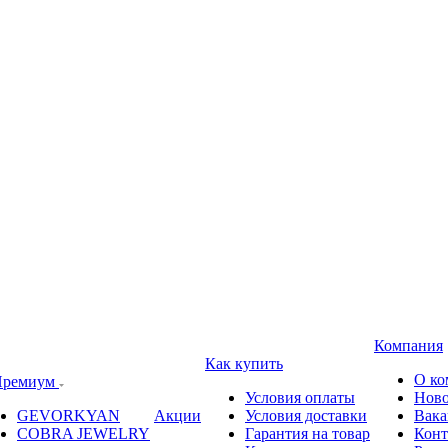
Компания
Как купить
О ко
ремиум
Условия оплаты
Ново
GEVORKYAN
Акции
Условия доставки
Вака
COBRA JEWELRY
Гарантия на товар
Конт