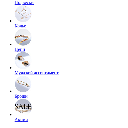
Подвески
Колье
Цепи
Мужской ассортимент
Броши
Акции