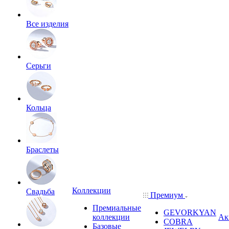
Все изделия
Серьги
Кольца
Браслеты
Коллекции
Свадьба
Премиум
Премиальные
GEVORKYAN
коллекции
Ак
COBRA
Базовые