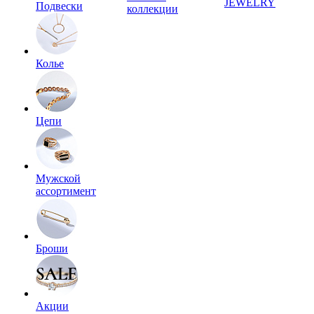
JEWELRY
Подвески
коллекции
Колье
Цепи
Мужской
ассортимент
Броши
Акции