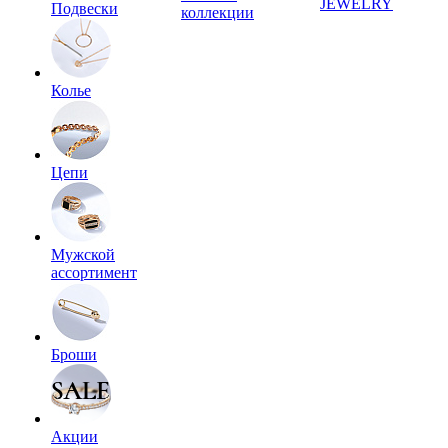
JEWELRY
Подвески
коллекции
Колье
Цепи
Мужской
ассортимент
Броши
Акции