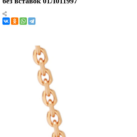
без вставок 01Л011997