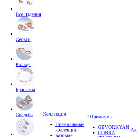
Все изделия
Серьги
Кольца
Браслеты
Коллекции
Свадьба
Премиум
Премиальные
GEVORKYAN
коллекции
Ак
COBRA
Базовые