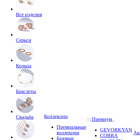
Все изделия
Серьги
Кольца
Браслеты
Коллекции
Свадьба
Премиум
Премиальные
GEVORKYAN
коллекции
Ак
COBRA
Базовые