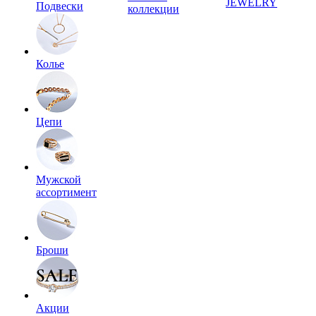
JEWELRY
Подвески
коллекции
Колье
Цепи
Мужской
ассортимент
Броши
Акции