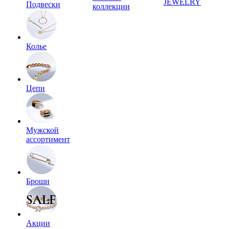
JEWELRY
Подвески
коллекции
Колье
Цепи
Мужской
ассортимент
Броши
Акции