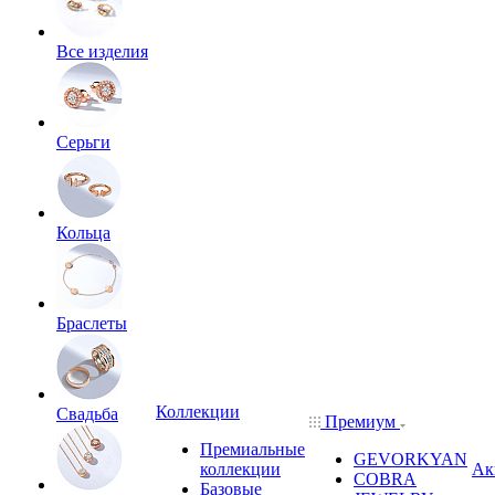
Все изделия
Серьги
Кольца
Браслеты
Коллекции
Свадьба
Премиум
Премиальные
GEVORKYAN
коллекции
Ак
COBRA
Базовые