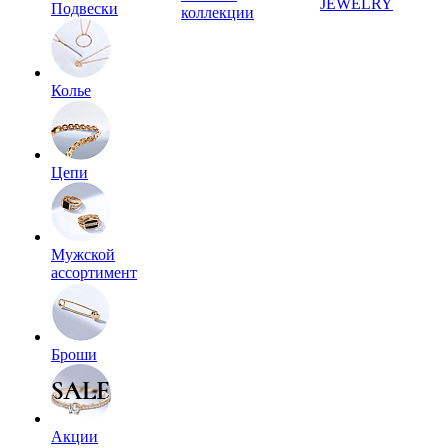
JEWELRY
Подвески
коллекции
Колье
Цепи
Мужской
ассортимент
Броши
Акции