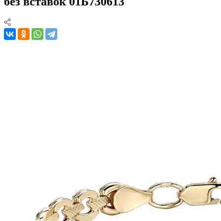
без вставок 01Б730613