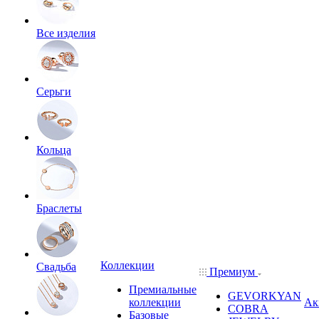
Все изделия
Серьги
Кольца
Браслеты
Коллекции
Свадьба
Премиум
Премиальные
GEVORKYAN
коллекции
Ак
COBRA
Базовые