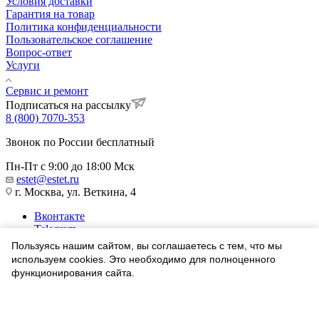
Условия доставки
Гарантия на товар
Политика конфиденциальности
Пользовательское соглашение
Вопрос-ответ
Услуги
Сервис и ремонт
Подписаться на рассылку
8 (800) 7070-353
Звонок по России бесплатный
Пн-Пт с 9:00 до 18:00 Мск
estet@estet.ru
г. Москва, ул. Веткина, 4
Вконтакте
Telegram
Одноклассники
Пользуясь нашим сайтом, вы соглашаетесь с тем, что мы
WhatsApp
используем cookies. Это необходимо для полноценного
функционирования сайта.
1991-2026 © Ювелирный Дом ЭСТЕТ
Соглашаюсь
Найти