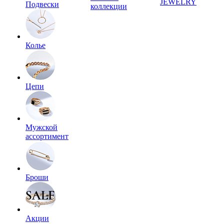
JEWELRY
Подвески
коллекции
Колье
Цепи
Мужской
ассортимент
Броши
Акции