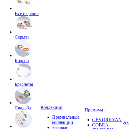
Все изделия
Серьги
Кольца
Браслеты
Коллекции
Свадьба
Премиум
Премиальные
GEVORKYAN
коллекции
Ак
COBRA
Базовые