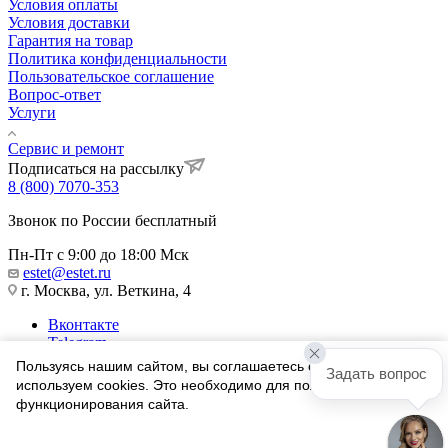
Условия оплаты
Условия доставки
Гарантия на товар
Политика конфиденциальности
Пользовательское соглашение
Вопрос-ответ
Услуги
Сервис и ремонт
Подписаться на рассылку
8 (800) 7070-353
Звонок по России бесплатный
Пн-Пт с 9:00 до 18:00 Мск
estet@estet.ru
г. Москва, ул. Веткина, 4
Вконтакте
Telegram
Одноклассники
Пользуясь нашим сайтом, вы соглашаетесь с тем, что мы
Задать вопрос
WhatsApp
используем cookies. Это необходимо для полноценного
функционирования сайта.
1991-2026 © Ювелирный Дом ЭСТЕТ
Соглашаюсь