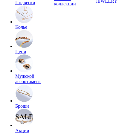
JEWELRY
Подвески
коллекции
Колье
Цепи
Мужской
ассортимент
Броши
Акции