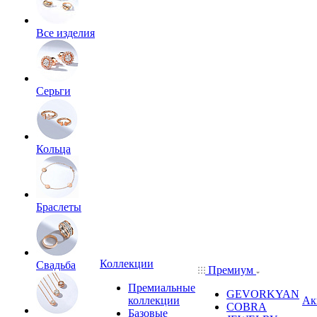
Все изделия
Серьги
Кольца
Браслеты
Коллекции
Свадьба
Премиум
Премиальные
GEVORKYAN
коллекции
Ак
COBRA
Базовые