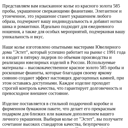
Представляем вам изысканное колье из красного золота 585
пробы, украшенное сверкающими фианитами. Элегантное и
утонченное, это украшение станет украшением любого
образа, подчеркнет вашу индивидуальность и добавит нотки
шика и романтики. Идеально подходит для ежедневного
ношения, а также для особых мероприятий, подчеркивая вашу
уникальность и вкус.
Наше колье изготовлено опытными мастерами Ювелирного
дома "Эстет", который успешно работает на рынке с 1991 года
и входит в пятерку лидеров по объемам производства и
реализации ювелирных изделий в России. Используемые
материалы – высококачественное красное золото 585 пробы и
роскошные фианиты, которые благодаря своему яркому
сиянию создают эффект настоящих драгоценных камней, при
этом оставаясь доступными. Каждое изделие проходит
строгий контроль качества, что гарантирует долговечность и
превосходное внешнее состояние.
Изделие поставляется в стильной подарочной коробке и
фирменном бумажном пакете, что делает его прекрасным
подарком для близких или важным дополнением вашего
личного украшения. Выбирая колье от "Эстет", вы получаете
сочетание высоких стандартов качества, безупречного