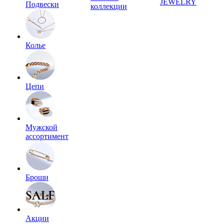
JEWELRY
Подвески
коллекции
Колье
Цепи
Мужской
ассортимент
Броши
Акции