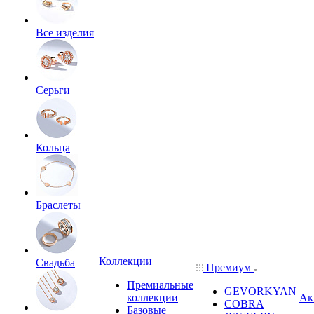
Все изделия
Серьги
Кольца
Браслеты
Коллекции
Свадьба
Премиум
Премиальные
GEVORKYAN
коллекции
Ак
COBRA
Базовые