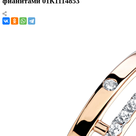
фианитами 01К1114853