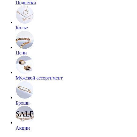
Подвески
Колье
Цепи
Мужской ассортимент
Броши
Акции