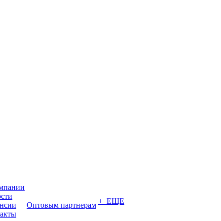
мпании
сти
+ ЕЩЕ
нсии
Оптовым партнерам
акты