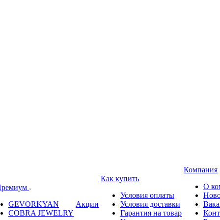
Компания
Как купить
О ко
ремиум
Условия оплаты
Ново
GEVORKYAN
Акции
Условия доставки
Вака
COBRA JEWELRY
Гарантия на товар
Конт