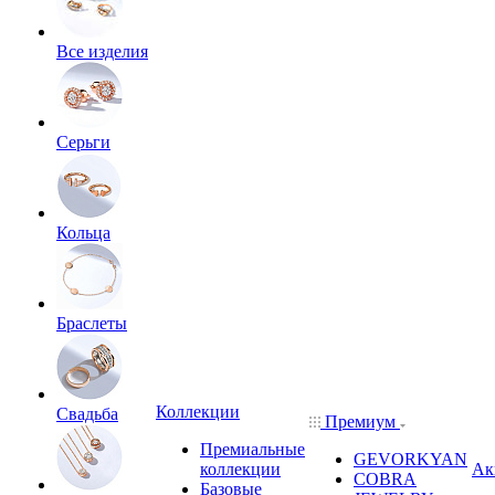
Все изделия
Серьги
Кольца
Браслеты
Коллекции
Свадьба
Премиум
Премиальные
GEVORKYAN
коллекции
Ак
COBRA
Базовые