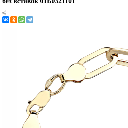
без вставок 01Б0321101