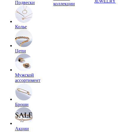
JEWELRY
Подвески
коллекции
Колье
Цепи
Мужской
ассортимент
Броши
Акции