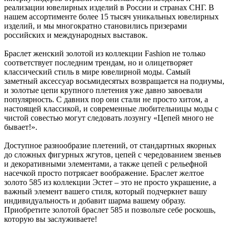
реализации ювелирных изделий в России и странах СНГ. В
нашем ассортименте более 15 тысяч уникальных ювелирных
изделий, и мы многократно становились призерами
российских и международных выставок.
Браслет женский золотой из коллекции Fashion не только
соответствует последним трендам, но и олицетворяет
классический стиль в мире ювелирной моды. Самый
заметный аксессуар восьмидесятых возвращается на подиумы,
и золотые цепи крупного плетения уже давно завоевали
популярность. С давних пор они стали не просто хитом, а
настоящей классикой, и современные любительницы моды с
чистой совестью могут следовать лозунгу «Цепей много не
бывает!».
Доступное разнообразие плетений, от стандартных якорных
до сложных фигурных жгутов, цепей с чередованием звеньев
и декоративными элементами, а также цепей с рельефной
насечкой просто потрясает воображение. Браслет желтое
золото 585 из коллекции Эстет – это не просто украшение, а
важный элемент вашего стиля, который подчеркнет вашу
индивидуальность и добавит шарма вашему образу.
Приобретите золотой браслет 585 и позвольте себе роскошь,
которую вы заслуживаете!