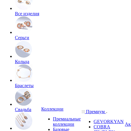
Все изделия
Серьги
Кольца
Браслеты
Коллекции
Свадьба
Премиум
Премиальные
GEVORKYAN
коллекции
Ак
COBRA
Базовые