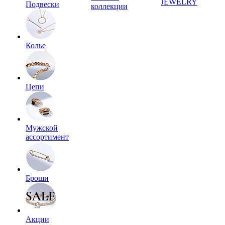
JEWELRY
Подвески
коллекции
Колье
Цепи
Мужской
ассортимент
Броши
Акции