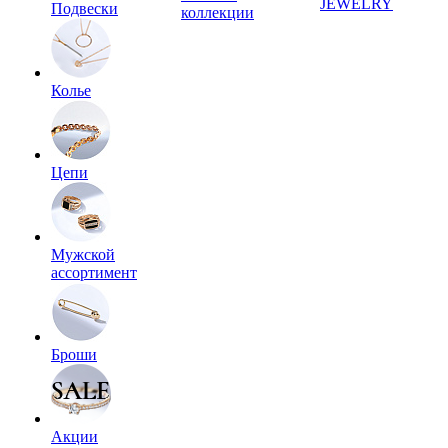
JEWELRY
Подвески
коллекции
Колье
Цепи
Мужской
ассортимент
Броши
Акции