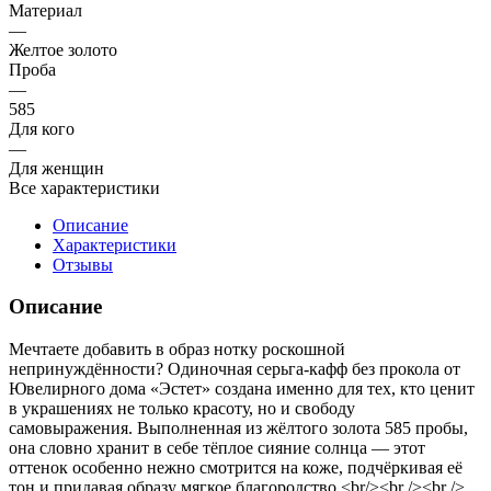
Материал
—
Желтое золото
Проба
—
585
Для кого
—
Для женщин
Все характеристики
Описание
Характеристики
Отзывы
Описание
Мечтаете добавить в образ нотку роскошной
непринуждённости? Одиночная серьга‑кафф без прокола от
Ювелирного дома «Эстет» создана именно для тех, кто ценит
в украшениях не только красоту, но и свободу
самовыражения. Выполненная из жёлтого золота 585 пробы,
она словно хранит в себе тёплое сияние солнца — этот
оттенок особенно нежно смотрится на коже, подчёркивая её
тон и придавая образу мягкое благородство.<br/><br /><br />