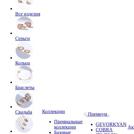
Все изделия
Серьги
Кольца
Браслеты
Коллекции
Свадьба
Премиум
Премиальные
GEVORKYAN
коллекции
Ак
COBRA
Базовые