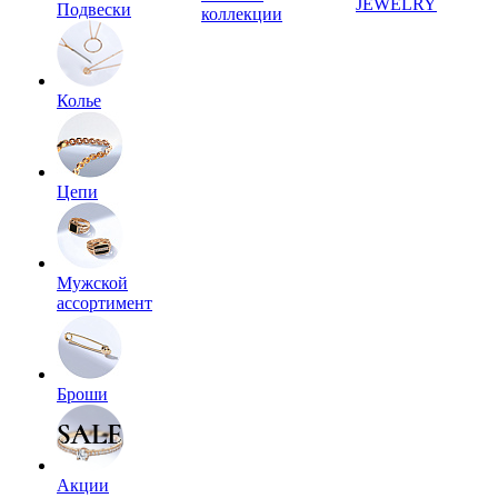
JEWELRY
Подвески
коллекции
Колье
Цепи
Мужской
ассортимент
Броши
Акции