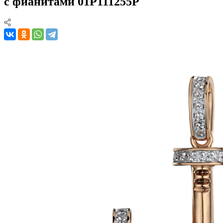
с фианитами 01Р111255Р