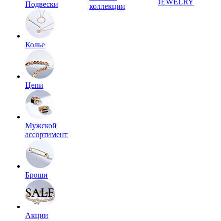
JEWELRY
Подвески
коллекции
Колье
Цепи
Мужской
ассортимент
Броши
Акции