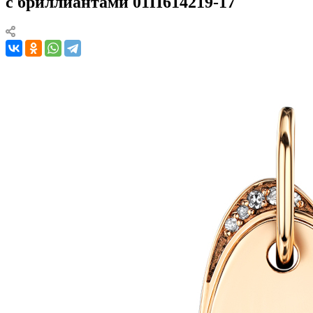
с бриллиантами 01П614219-17