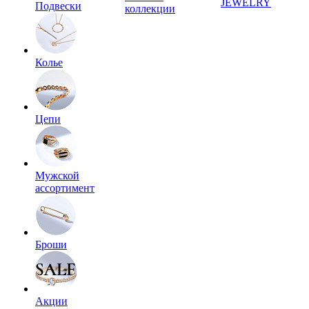
JEWELRY
Подвески
коллекции
Колье
Цепи
Мужской
ассортимент
Броши
Акции