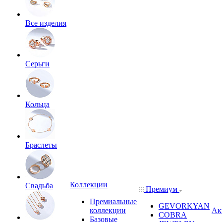
Все изделия
Серьги
Кольца
Браслеты
Коллекции
Свадьба
Премиум
Премиальные
GEVORKYAN
коллекции
Ак
COBRA
Базовые