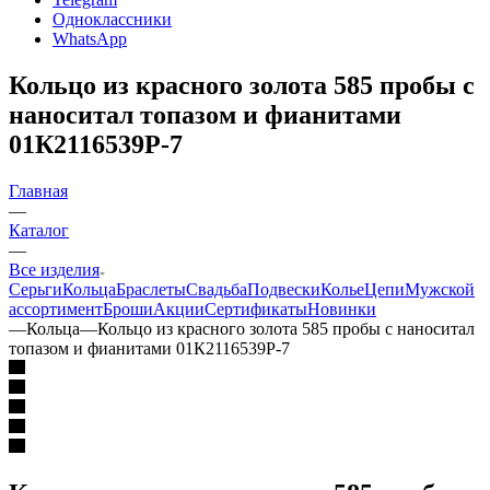
Одноклассники
WhatsApp
Кольцо из красного золота 585 пробы с
наноситал топазом и фианитами
01К2116539Р-7
Главная
—
Каталог
—
Все изделия
Серьги
Кольца
Браслеты
Свадьба
Подвески
Колье
Цепи
Мужской
ассортимент
Броши
Акции
Сертификаты
Новинки
—
Кольца
—
Кольцо из красного золота 585 пробы с наноситал
топазом и фианитами 01К2116539Р-7