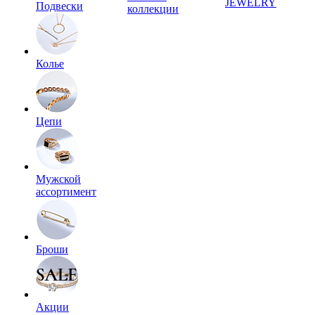
JEWELRY
Подвески
коллекции
Колье
Цепи
Мужской
ассортимент
Броши
Акции