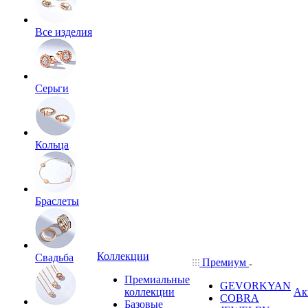
Все изделия
Серьги
Кольца
Браслеты
Коллекции
Свадьба
Премиум
Премиальные
GEVORKYAN
коллекции
Ак
COBRA
Базовые