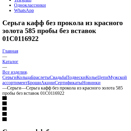
Одноклассники
WhatsApp
Серьга кафф без прокола из красного
золота 585 пробы без вставок
01С0116922
Главная
—
Каталог
—
Все изделия
Серьги
Кольца
Браслеты
Свадьба
Подвески
Колье
Цепи
Мужской
ассортимент
Броши
Акции
Сертификаты
Новинки
—
Серьги
—
Серьга кафф без прокола из красного золота 585
пробы без вставок 01С0116922