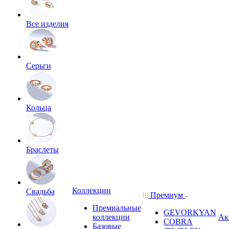
Все изделия
Серьги
Кольца
Браслеты
Коллекции
Свадьба
Премиум
Премиальные
GEVORKYAN
коллекции
Ак
COBRA
Базовые