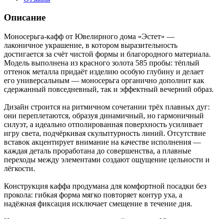
Описание
Моносерьга‑кафф от Ювелирного дома «Эстет» —
лаконичное украшение, в котором выразительность
достигается за счёт чистой формы и благородного материала.
Модель выполнена из красного золота 585 пробы: тёплый
оттенок металла придаёт изделию особую глубину и делает
его универсальным — моносерьга органично дополнит как
сдержанный повседневный, так и эффектный вечерний образ.
Дизайн строится на ритмичном сочетании трёх плавных дуг:
они переплетаются, образуя динамичный, но гармоничный
силуэт, а идеально отполированная поверхность усиливает
игру света, подчёркивая скульптурность линий. Отсутствие
вставок акцентирует внимание на качестве исполнения —
каждая деталь проработана до совершенства, а плавные
переходы между элементами создают ощущение цельности и
лёгкости.
Конструкция каффа продумана для комфортной посадки без
прокола: гибкая форма мягко повторяет контур уха, а
надёжная фиксация исключает смещение в течение дня.