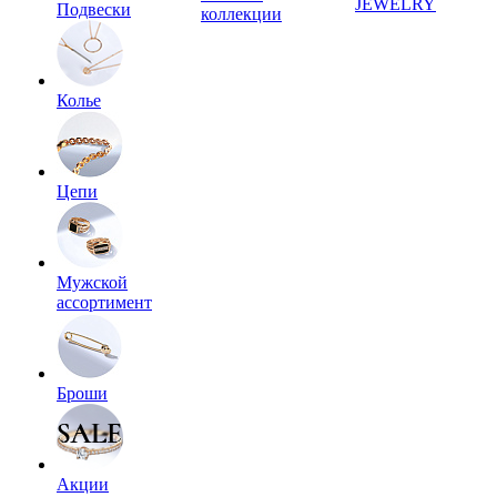
JEWELRY
Подвески
коллекции
Колье
Цепи
Мужской
ассортимент
Броши
Акции