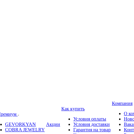
Компания
Как купить
О ко
ремиум
Условия оплаты
Ново
GEVORKYAN
Акции
Условия доставки
Вака
COBRA JEWELRY
Гарантия на товар
Конт