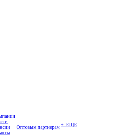
мпании
сти
+ ЕЩЕ
нсии
Оптовым партнерам
акты