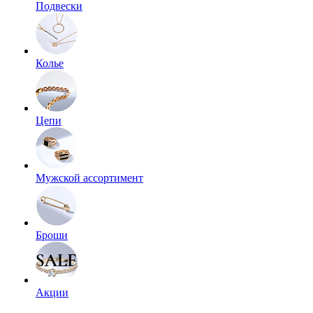
Подвески
Колье
Цепи
Мужской ассортимент
Броши
Акции