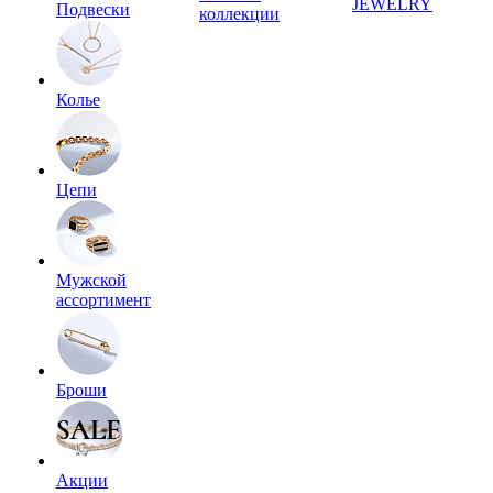
JEWELRY
Подвески
коллекции
Колье
Цепи
Мужской
ассортимент
Броши
Акции