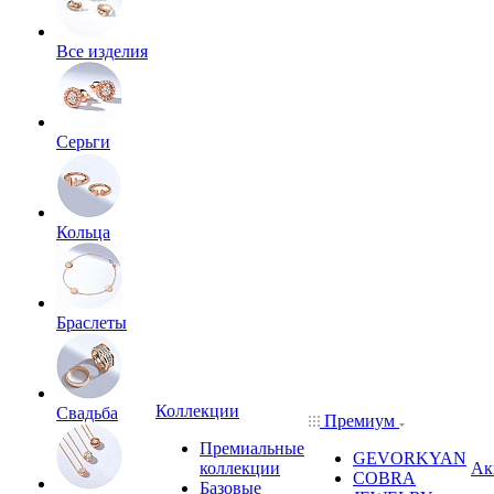
Все изделия
Серьги
Кольца
Браслеты
Коллекции
Свадьба
Премиум
Премиальные
GEVORKYAN
коллекции
Ак
COBRA
Базовые