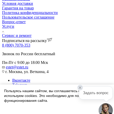
Условия доставки
Гарантия на товар
Политика конфиденциальности
Пользовательское соглашение
Вопрос-ответ
Услуги
Сервис и ремонт
Подписаться на рассылку
8 (800) 7070-353
Звонок по России бесплатный
Пн-Пт с 9:00 до 18:00 Мск
estet@estet.ru
г. Москва, ул. Веткина, 4
Вконтакте
Telegram
Одноклассники
Пользуясь нашим сайтом, вы соглашаетесь с тем, что мы
Задать вопрос
WhatsApp
используем cookies. Это необходимо для полноценного
функционирования сайта.
1991-2026 © Ювелирный Дом ЭСТЕТ
Соглашаюсь
Найти