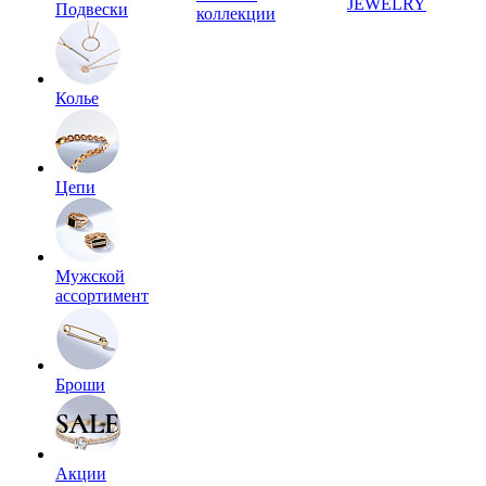
JEWELRY
Подвески
коллекции
Колье
Цепи
Мужской
ассортимент
Броши
Акции