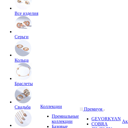
Все изделия
Серьги
Кольца
Браслеты
Коллекции
Свадьба
Премиум
Премиальные
GEVORKYAN
коллекции
Ак
COBRA
Базовые