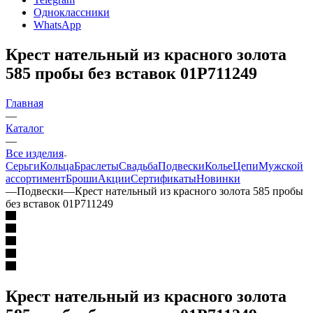
Одноклассники
WhatsApp
Крест нательный из красного золота
585 пробы без вставок 01Р711249
Главная
—
Каталог
—
Все изделия
Серьги
Кольца
Браслеты
Свадьба
Подвески
Колье
Цепи
Мужской
ассортимент
Броши
Акции
Сертификаты
Новинки
—
Подвески
—
Крест нательный из красного золота 585 пробы
без вставок 01Р711249
Крест нательный из красного золота