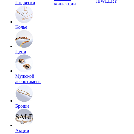
JEWELRY
Подвески
коллекции
Колье
Цепи
Мужской
ассортимент
Броши
Акции