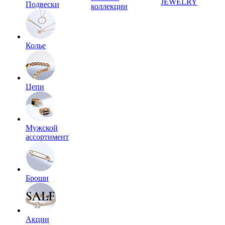
JEWELRY
Подвески
коллекции
Колье
Цепи
Мужской
ассортимент
Броши
Акции