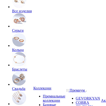
Все изделия
Серьги
Кольца
Браслеты
Коллекции
Свадьба
Премиум
Премиальные
GEVORKYAN
коллекции
Ак
COBRA
Базовые