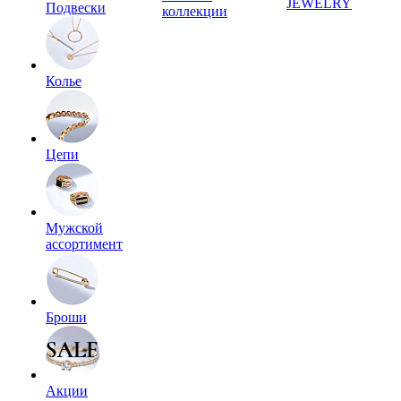
JEWELRY
Подвески
коллекции
Колье
Цепи
Мужской
ассортимент
Броши
Акции