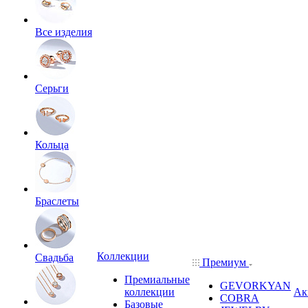
Все изделия
Серьги
Кольца
Браслеты
Коллекции
Свадьба
Премиум
Премиальные
GEVORKYAN
коллекции
Ак
COBRA
Базовые