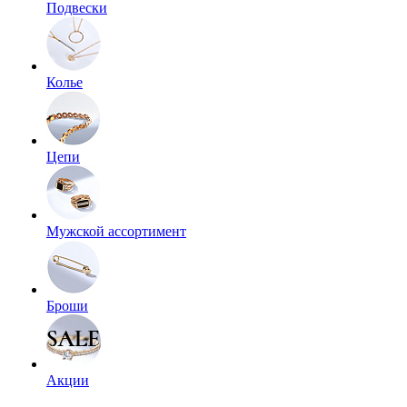
Подвески
Колье
Цепи
Мужской ассортимент
Броши
Акции