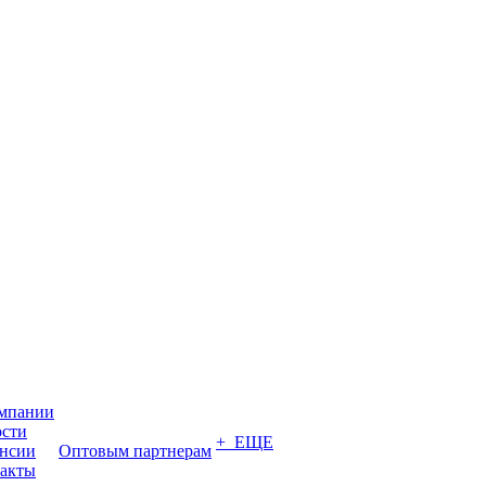
мпании
сти
+ ЕЩЕ
нсии
Оптовым партнерам
акты