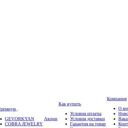
Компания
Как купить
О ко
ремиум
Условия оплаты
Ново
GEVORKYAN
Акции
Условия доставки
Вака
COBRA JEWELRY
Гарантия на товар
Конт