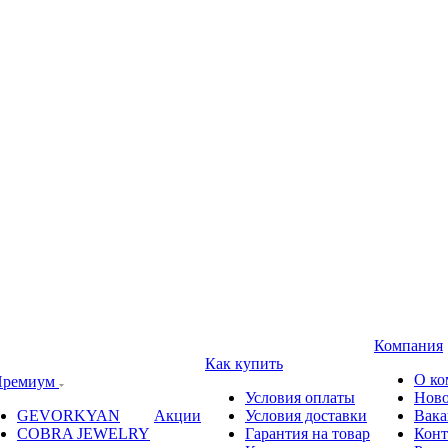
Компания
Как купить
О ко
ремиум
Условия оплаты
Ново
GEVORKYAN
Акции
Условия доставки
Вака
COBRA JEWELRY
Гарантия на товар
Конт