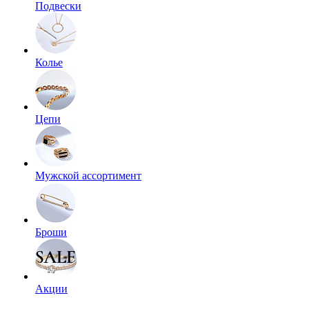
Подвески
Колье
Цепи
Мужской ассортимент
Броши
Акции