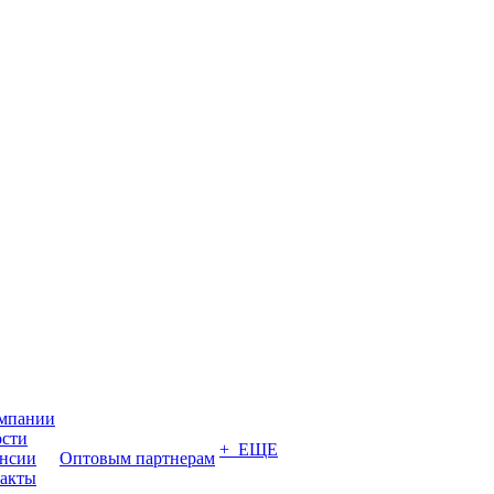
мпании
сти
+ ЕЩЕ
нсии
Оптовым партнерам
акты