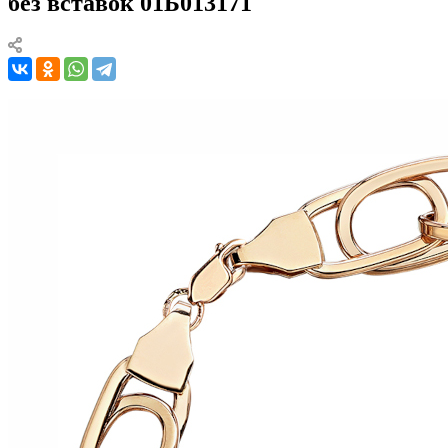
без вставок 01Б013171