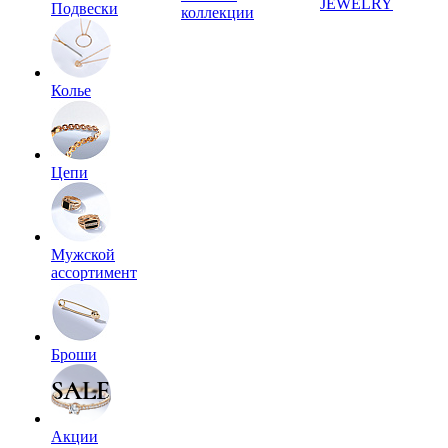
JEWELRY
Подвески
коллекции
Колье
Цепи
Мужской
ассортимент
Броши
Акции