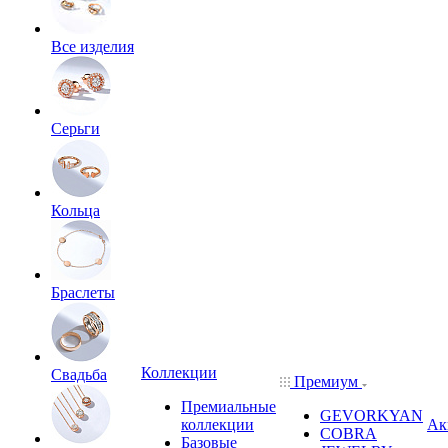
Все изделия
Серьги
Кольца
Браслеты
Коллекции
Свадьба
Премиум
Премиальные
GEVORKYAN
коллекции
Ак
COBRA
Базовые