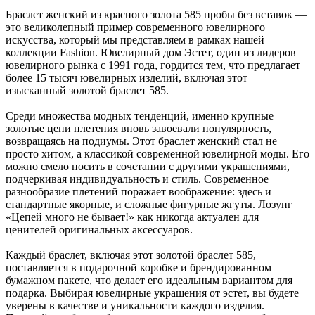
Браслет женский из красного золота 585 пробы без вставок —
это великолепный пример современного ювелирного
искусства, который мы представляем в рамках нашей
коллекции Fashion. Ювелирный дом Эстет, один из лидеров
ювелирного рынка с 1991 года, гордится тем, что предлагает
более 15 тысяч ювелирных изделий, включая этот
изысканный золотой браслет 585.
Среди множества модных тенденций, именно крупные
золотые цепи плетения вновь завоевали популярность,
возвращаясь на подиумы. Этот браслет женский стал не
просто хитом, а классикой современной ювелирной моды. Его
можно смело носить в сочетании с другими украшениями,
подчеркивая индивидуальность и стиль. Современное
разнообразие плетений поражает воображение: здесь и
стандартные якорные, и сложные фигурные жгуты. Лозунг
«Цепей много не бывает!» как никогда актуален для
ценителей оригинальных аксессуаров.
Каждый браслет, включая этот золотой браслет 585,
поставляется в подарочной коробке и брендированном
бумажном пакете, что делает его идеальным вариантом для
подарка. Выбирая ювелирные украшения от эстет, вы будете
уверены в качестве и уникальности каждого изделия.