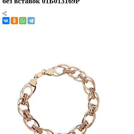
без вставок 01Б013169Р