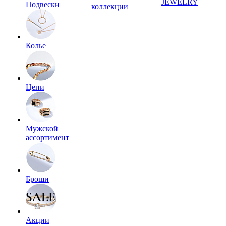
JEWELRY
Подвески
коллекции
Колье
Цепи
Мужской
ассортимент
Броши
Акции