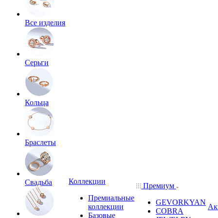
Все изделия
Серьги
Кольца
Браслеты
Коллекции
Свадьба
Премиум
Премиальные
GEVORKYAN
коллекции
Ак
COBRA
Базовые