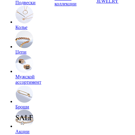
JEWELRY
Подвески
коллекции
Колье
Цепи
Мужской
ассортимент
Броши
Акции