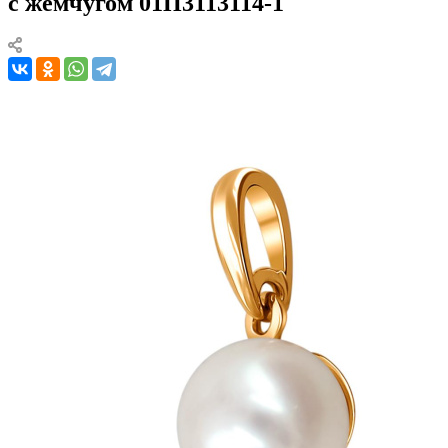
с жемчугом 01П3113114-1