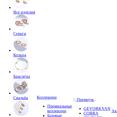
Все изделия
Серьги
Кольца
Браслеты
Коллекции
Свадьба
Премиум
Премиальные
GEVORKYAN
коллекции
Ак
COBRA
Базовые