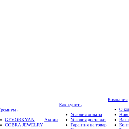
Компания
Как купить
О ко
ремиум
Условия оплаты
Ново
GEVORKYAN
Акции
Условия доставки
Вака
COBRA JEWELRY
Гарантия на товар
Конт