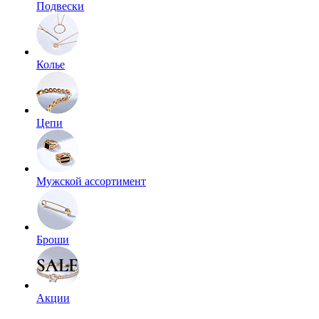
Подвески
Колье
Цепи
Мужской ассортимент
Броши
Акции