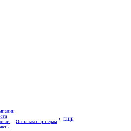
мпании
сти
+ ЕЩЕ
нсии
Оптовым партнерам
акты