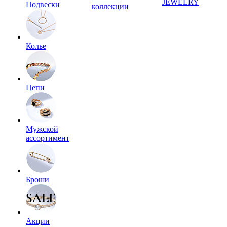
JEWELRY
Подвески
коллекции
Колье
Цепи
Мужской
ассортимент
Броши
Акции