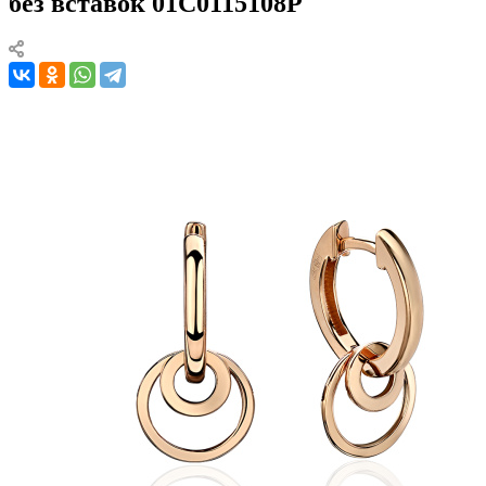
без вставок 01С0115108Р