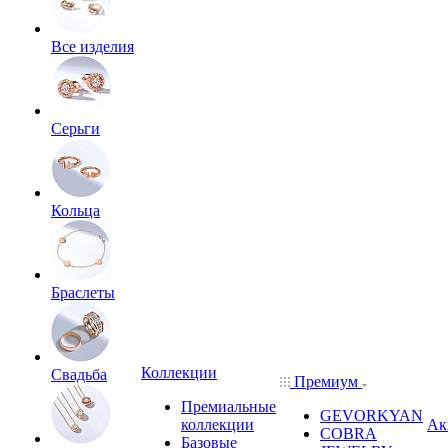
Все изделия
Серьги
Кольца
Браслеты
Коллекции
Свадьба
Премиум
Премиальные
GEVORKYAN
коллекции
Ак
COBRA
Базовые