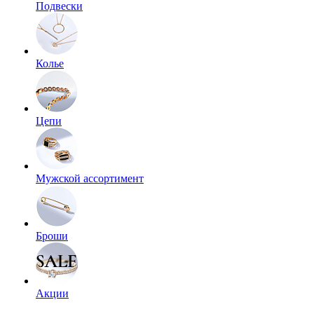
Подвески
Колье
Цепи
Мужской ассортимент
Броши
Акции