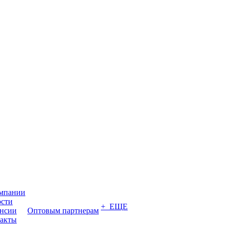
мпании
сти
+ ЕЩЕ
нсии
Оптовым партнерам
акты