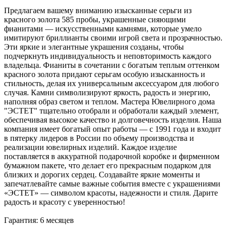
Предлагаем вашему вниманию изысканные серьги из
красного золота 585 пробы, украшенные сияющими
фианитами — искусственными камнями, которые умело
имитируют бриллианты своими игрой света и прозрачностью.
Эти яркие и элегантные украшения созданы, чтобы
подчеркнуть индивидуальность и неповторимость каждого
владельца. Фианиты в сочетании с богатым теплым оттенком
красного золота придают серьгам особую изысканность и
стильность, делая их универсальным аксессуаром для любого
случая. Камни символизируют яркость, радость и энергию,
наполняя образ светом и теплом. Мастера Ювелирного дома
"ЭСТЕТ" тщательно отобрали и обработали каждый элемент,
обеспечивая высокое качество и долговечность изделия. Наша
компания имеет богатый опыт работы — с 1991 года и входит
в пятерку лидеров в России по объему производства и
реализации ювелирных изделий. Каждое изделие
поставляется в аккуратной подарочной коробке и фирменном
бумажном пакете, что делает его прекрасным подарком для
близких и дорогих сердец. Создавайте яркие моменты и
запечатлевайте самые важные события вместе с украшениями
«ЭСТЕТ» — символом красоты, надежности и стиля. Дарите
радость и красоту с уверенностью!
Гарантия: 6 месяцев