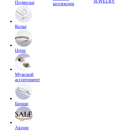
JEWELRY
Подвески
коллекции
Колье
Цепи
Мужской
ассортимент
Броши
Акции