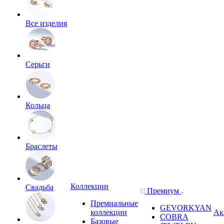
Все изделия
Серьги
Кольца
Браслеты
Коллекции
Свадьба
Премиум
Премиальные
GEVORKYAN
коллекции
Ак
COBRA
Базовые