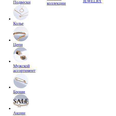
JEWELRY
Подвески
коллекции
Колье
Цепи
Мужской
ассортимент
Броши
Акции