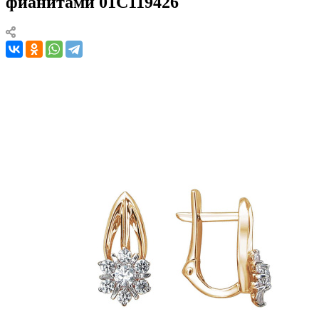
фианитами 01С119426