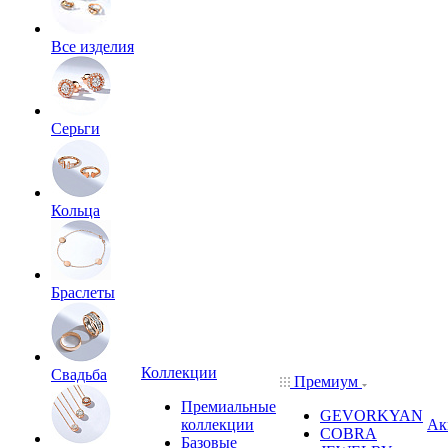
Все изделия
Серьги
Кольца
Браслеты
Коллекции
Свадьба
Премиум
Премиальные
GEVORKYAN
коллекции
Ак
COBRA
Базовые