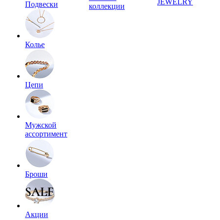
JEWELRY
Подвески
коллекции
Колье
Цепи
Мужской
ассортимент
Броши
Акции