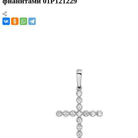
фианитами 01Р121229