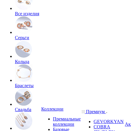
Все изделия
Серьги
Кольца
Браслеты
Коллекции
Свадьба
Премиум
Премиальные
GEVORKYAN
коллекции
Ак
COBRA
Базовые