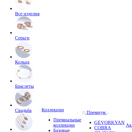
Все изделия
Серьги
Кольца
Браслеты
Коллекции
Свадьба
Премиум
Премиальные
GEVORKYAN
коллекции
Ак
COBRA
Базовые