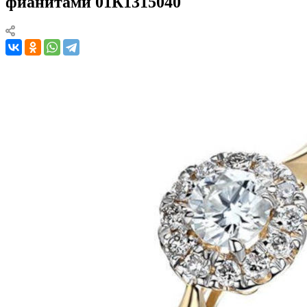
фианитами 01К1315040