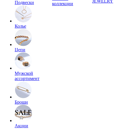
JEWELRY
Подвески
коллекции
Колье
Цепи
Мужской
ассортимент
Броши
Акции