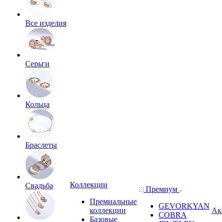
Все изделия
Серьги
Кольца
Браслеты
Коллекции
Свадьба
Премиум
Премиальные
GEVORKYAN
коллекции
Ак
COBRA
Базовые