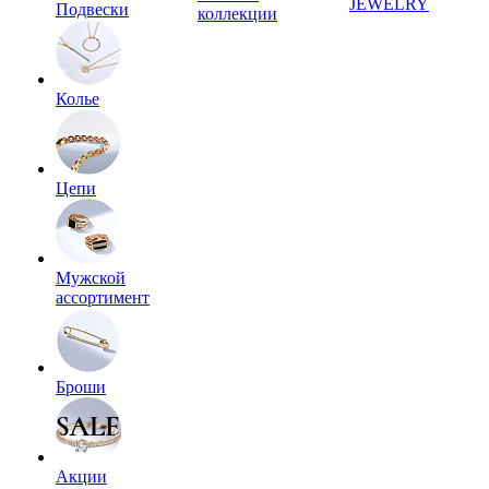
JEWELRY
Подвески
коллекции
Колье
Цепи
Мужской
ассортимент
Броши
Акции