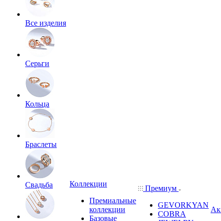
Все изделия
Серьги
Кольца
Браслеты
Коллекции
Свадьба
Премиум
Премиальные
GEVORKYAN
коллекции
Ак
COBRA
Базовые