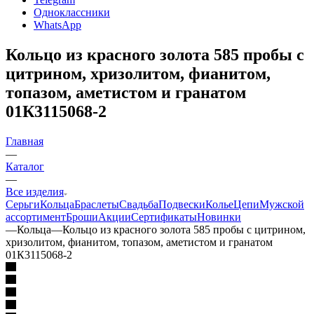
Одноклассники
WhatsApp
Кольцо из красного золота 585 пробы с
цитрином, хризолитом, фианитом,
топазом, аметистом и гранатом
01К3115068-2
Главная
—
Каталог
—
Все изделия
Серьги
Кольца
Браслеты
Свадьба
Подвески
Колье
Цепи
Мужской
ассортимент
Броши
Акции
Сертификаты
Новинки
—
Кольца
—
Кольцо из красного золота 585 пробы с цитрином,
хризолитом, фианитом, топазом, аметистом и гранатом
01К3115068-2