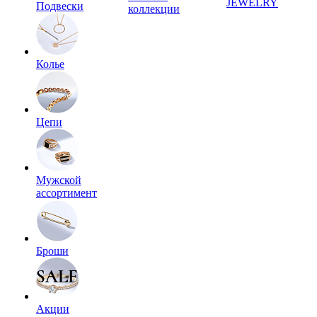
JEWELRY
Подвески
коллекции
Колье
Цепи
Мужской
ассортимент
Броши
Акции