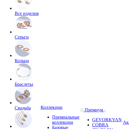
Все изделия
Серьги
Кольца
Браслеты
Коллекции
Свадьба
Премиум
Премиальные
GEVORKYAN
коллекции
Ак
COBRA
Базовые