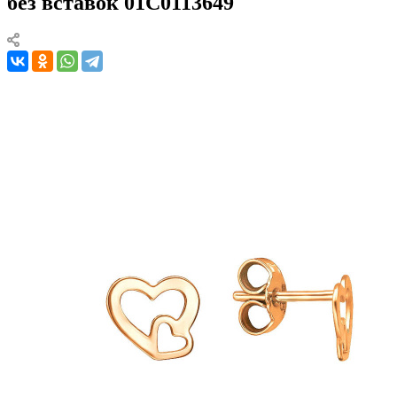
без вставок 01С0113649