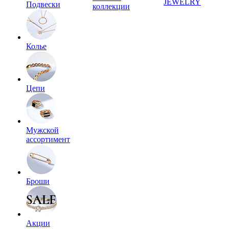
JEWELRY
Подвески
коллекции
Колье
Цепи
Мужской
ассортимент
Броши
Акции