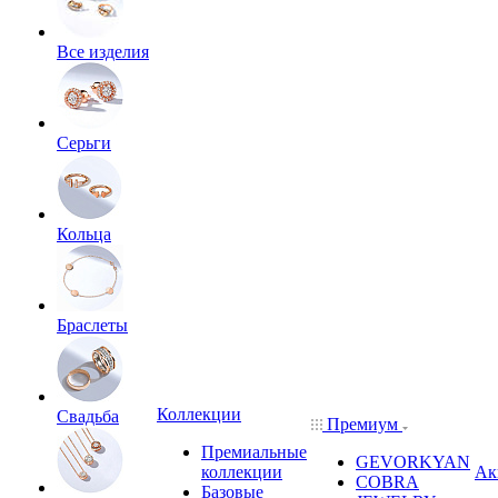
Все изделия
Серьги
Кольца
Браслеты
Коллекции
Свадьба
Премиум
Премиальные
GEVORKYAN
коллекции
Ак
COBRA
Базовые