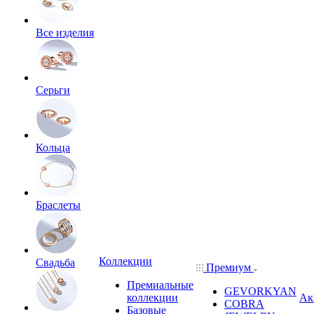
Все изделия
Серьги
Кольца
Браслеты
Коллекции
Свадьба
Премиум
Премиальные
GEVORKYAN
коллекции
Ак
COBRA
Базовые