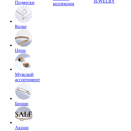
JEWELRY
Подвески
коллекции
Колье
Цепи
Мужской
ассортимент
Броши
Акции