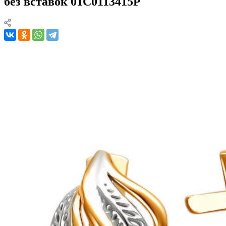
без вставок 01С0113415Р