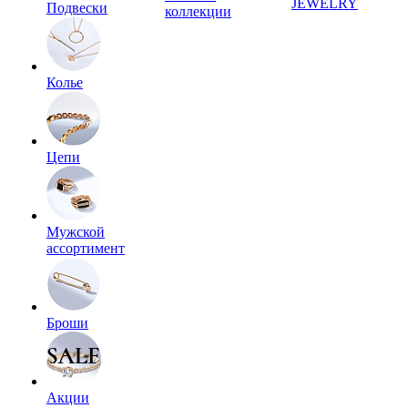
JEWELRY
Подвески
коллекции
Колье
Цепи
Мужской
ассортимент
Броши
Акции