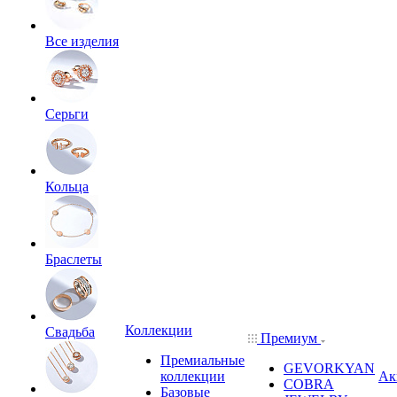
Все изделия
Серьги
Кольца
Браслеты
Коллекции
Свадьба
Премиум
Премиальные
GEVORKYAN
коллекции
Ак
COBRA
Базовые