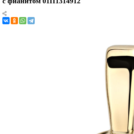
с фианитом 01П1314912